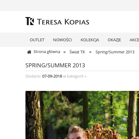
OUTLET
NOWOŚCI
KOLEKCJA
OKAZJE
AKC
»
»
Strona główna
Świat TK
Spring/Summer 2013
SPRING/SUMMER 2013
Dodano:
07-09-2018
w kategorii:
-