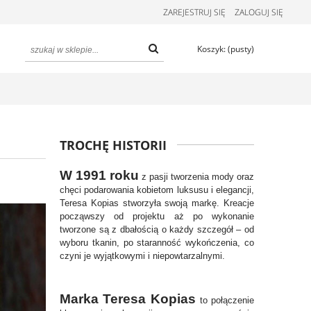
ZAREJESTRUJ SIĘ
ZALOGUJ SIĘ
Koszyk:
(pusty)
TROCHĘ HISTORII
W 1991 roku
z pasji tworzenia mody oraz
chęci podarowania kobietom luksusu i elegancji,
Teresa Kopias stworzyła swoją markę. Kreacje
począwszy od projektu aż po wykonanie
tworzone są z dbałością o każdy szczegół – od
wyboru tkanin, po staranność wykończenia, co
czyni je wyjątkowymi i niepowtarzalnymi.
Marka Teresa Kopias
to połączenie