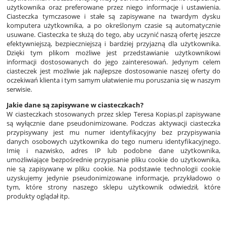
użytkownika oraz preferowane przez niego informacje i ustawienia.
Ciasteczka tymczasowe i stałe są zapisywane na twardym dysku
komputera użytkownika, a po określonym czasie są automatycznie
usuwane. Ciasteczka te służą do tego, aby uczynić naszą ofertę jeszcze
efektywniejszą, bezpieczniejszą i bardziej przyjazną dla użytkownika.
Dzięki tym plikom możliwe jest przedstawianie użytkownikowi
informacji dostosowanych do jego zainteresowań. Jedynym celem
ciasteczek jest możliwie jak najlepsze dostosowanie naszej oferty do
oczekiwań klienta i tym samym ułatwienie mu poruszania się w naszym
serwisie.
Jakie dane są zapisywane w ciasteczkach?
W ciasteczkach stosowanych przez sklep Teresa Kopias.pl zapisywane
są wyłącznie dane pseudonimizowane. Podczas aktywacji ciasteczka
przypisywany jest mu numer identyfikacyjny bez przypisywania
danych osobowych użytkownika do tego numeru identyfikacyjnego.
Imię i nazwisko, adres IP lub podobne dane użytkownika,
umożliwiające bezpośrednie przypisanie pliku cookie do użytkownika,
nie są zapisywane w pliku cookie. Na podstawie technologii cookie
uzyskujemy jedynie pseudonimizowane informacje, przykładowo o
tym, które strony naszego sklepu użytkownik odwiedził, które
produkty oglądał itp.