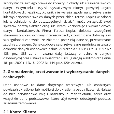
skorzystać ze swojego prawa do korekty, blokady lub usunięcia swoich
danych. W tym celu należy skorzystać z wymienionych powyżej danych
kontaktowych. Jeżeli użytkownik nie wyraża zgody na przetwarzanie
lub wykorzystanie swoich danych przez sklep Teresa Kopias w całości
lub w odniesieniu do poszczególnych działań, może on zgłosić swój
sprzeciw pocztą elektroniczną lub listem, korzystając z wymienionych
danych kontaktowych. Firma Teresa Kopias dokłada szczególnej
staranności w celu ochrony interesów osób, których dane dotyczą, a w
szczególności zapewnia, że zbierane przez nią dane są przetwarzane
zgodnie z prawem. Dane osobowe są przetwarzane zgodnie z ustawą o
ochronie danych osobowych z dnia 29 sierpnia 1997 r. ( Dz. U. 1997 Nr
133, poz. 883 ze zm. zwana dalej Ustawą o ochronie danych
osobowych) oraz ustawą o świadczeniu usług drogą elektroniczną dnia
18 lipca 2002 r. ( Dz. U. 2002 Nr 144, poz. 1204 ze zm.).
2. Gromadzenie, przetwarzanie i wykorzystanie danych
osobowych
Dane osobowe to dane dotyczące rzeczowych lub osobistych
powiązań określonej lub możliwej do określenia osoby fizycznej. Należą
do nich przykładowo imię i nazwisko, numer telefonu, adres oraz
wszystkie dane podstawowe, które użytkownik udostępnił podczas
składania zamówienia.
2.1 Konto Klienta