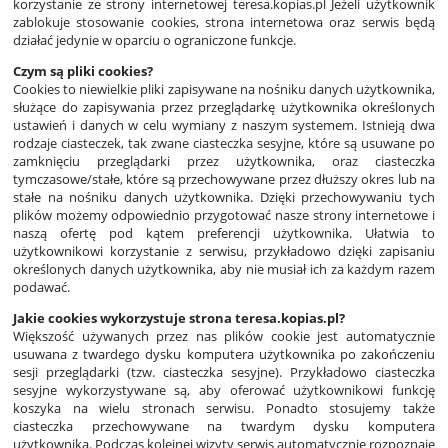
korzystanie ze strony internetowej teresa.kopias.pl Jeżeli użytkownik
zablokuje stosowanie cookies, strona internetowa oraz serwis będą
działać jedynie w oparciu o ograniczone funkcje.
Czym są pliki cookies?
Cookies to niewielkie pliki zapisywane na nośniku danych użytkownika,
służące do zapisywania przez przeglądarkę użytkownika określonych
ustawień i danych w celu wymiany z naszym systemem. Istnieją dwa
rodzaje ciasteczek, tak zwane ciasteczka sesyjne, które są usuwane po
zamknięciu przeglądarki przez użytkownika, oraz ciasteczka
tymczasowe/stałe, które są przechowywane przez dłuższy okres lub na
stałe na nośniku danych użytkownika. Dzięki przechowywaniu tych
plików możemy odpowiednio przygotować nasze strony internetowe i
naszą ofertę pod kątem preferencji użytkownika. Ułatwia to
użytkownikowi korzystanie z serwisu, przykładowo dzięki zapisaniu
określonych danych użytkownika, aby nie musiał ich za każdym razem
podawać.
Jakie cookies wykorzystuje strona teresa.kopias.pl?
Większość używanych przez nas plików cookie jest automatycznie
usuwana z twardego dysku komputera użytkownika po zakończeniu
sesji przeglądarki (tzw. ciasteczka sesyjne). Przykładowo ciasteczka
sesyjne wykorzystywane są, aby oferować użytkownikowi funkcję
koszyka na wielu stronach serwisu. Ponadto stosujemy także
ciasteczka przechowywane na twardym dysku komputera
użytkownika. Podczas kolejnej wizyty serwis automatycznie rozpoznaje