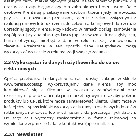
własnych celów marketingowych (więcej na ten temat w punkcie 2.3)
oraz w celu zapobiegania czynom zabronionym i oszustwom. Dane
osobowe Klienta są przekazywane osobom trzecim jedynie wówczas,
gdy jest to dozwolone przepisami, łącznie z celami związanymi z
realizacją umowy lub rozliczenia, do celów marketingowych lub w razie
uprzedniej zgody Klienta. Przykładowo w ramach obsługi zamówienia
współpracujący z nami usługodawcy (np. przewoźnik, firma logistyczna,
banki) otrzymują niezbędne dane w celu realizacji zamówienia i
zlecenia. Przekazane w ten sposób dane usługodawcy mogą
wykorzystać wyłącznie w celu realizacji swojego zadania.
2.3 Wykorzystanie danych użytkownika do celów
reklamowych
Oprócz przetwarzania danych w ramach obsługi zakupu w sklepie
www.teresa.kopias.pl wykorzystujemy dane Klienta, aby móc
kontaktować się z Klientam w związku z zamówieniami oraz
określonymi produktami i akcjami marketingowymi; oraz aby polecać
produkty lub usługi, które mogą zainteresować Klienta. Klient może w
każdej chwili sprzeciwić się wykorzystaniu danych osobowych do celów
reklamowych w całości lub w odniesieniu do poszczególnych działań.
Do tego celu wystarczy zawiadomienie w formie tekstowej na
wymienione w punkcie 1. dane kontaktowe (np. e-mail, list).
2.3.1 Newsletter